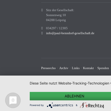
Sitz der Gesellschaft:
Sonnenweg 10
04288 Leipzig
034297 / 12305
info@paul-benndorf-gesellschaft.de
Navigation
Presseecho
Archiv
Links
Kontakt
Spenden
überspringen
Diese Seite nutzt Website-Tracking-Technologien 
ABLEHNEN
Powered by
&