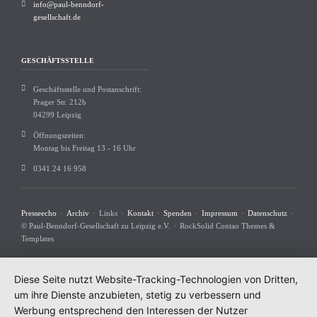
info@paul-benndorf-
gesellschaft.de
GESCHÄFTSSTELLE
Geschäftsstelle und Postanschrift:
Prager Str. 212b
04299 Leipzig
Öffnungszeiten:
Montag bis Freitag 13 - 16 Uhr
0341 24 16 958
Navigation
Presseecho
Archiv
Links
Kontakt
Spenden
Impressum
Datenschutz
überspringen
© Paul-Benndorf-Gesellschaft zu Leipzig e.V.
RockSolid Contao Themes &
Templates
Diese Seite nutzt Website-Tracking-Technologien von Dritten,
um ihre Dienste anzubieten, stetig zu verbessern und
Werbung entsprechend den Interessen der Nutzer