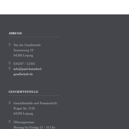
ADRESSE
Sitz der Gesellschaft:
Sonnenweg 10
04288 Leipzig
034297 / 12305
info@paul-benndorf-
gesellschaft.de
GESCHÄFTSSTELLE
Geschäftsstelle und Postanschrift:
Prager Str. 212b
04299 Leipzig
Öffnungszeiten:
Montag bis Freitag 13 - 16 Uhr