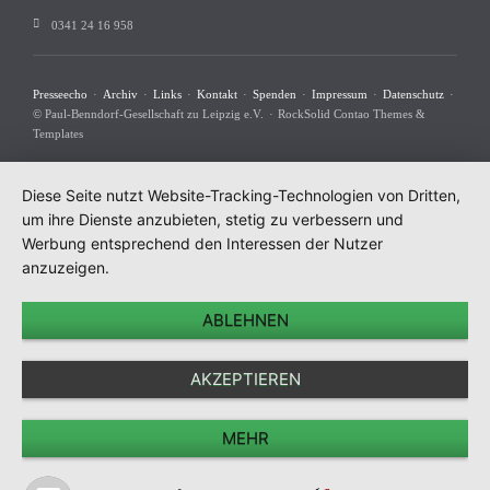
0341 24 16 958
Navigation
Presseecho
Archiv
Links
Kontakt
Spenden
Impressum
Datenschutz
überspringen
© Paul-Benndorf-Gesellschaft zu Leipzig e.V.
RockSolid Contao Themes &
Templates
Diese Seite nutzt Website-Tracking-Technologien von Dritten,
um ihre Dienste anzubieten, stetig zu verbessern und
Werbung entsprechend den Interessen der Nutzer
anzuzeigen.
ABLEHNEN
AKZEPTIEREN
MEHR