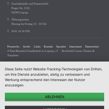
Geschäftsstelle und Postanschrift:
Prager Str. 212b
04299 Leipzig
Öffnungszeiten:
Montag bis Freitag 13 - 16 Uhr
0341 24 16 958
Navigation
Presseecho
Archiv
Links
Kontakt
Spenden
Impressum
Datenschutz
überspringen
© Paul-Benndorf-Gesellschaft zu Leipzig e.V.
RockSolid Contao Themes &
Templates
Diese Seite nutzt Website-Tracking-Technologien von Dritten,
um ihre Dienste anzubieten, stetig zu verbessern und
Werbung entsprechend den Interessen der Nutzer
anzuzeigen.
ABLEHNEN