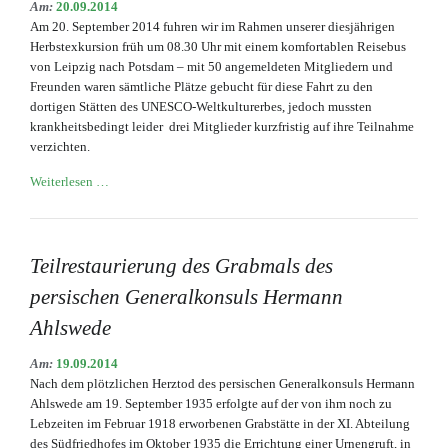
Am:
20.09.2014
Am 20. September 2014 fuhren wir im Rahmen unserer diesjährigen
Herbstexkursion früh um 08.30 Uhr mit einem komfortablen Reisebus
von Leipzig nach Potsdam – mit 50 angemeldeten Mitgliedern und
Freunden waren sämtliche Plätze gebucht für diese Fahrt zu den
dortigen Stätten des UNESCO-Weltkulturerbes, jedoch mussten
krankheitsbedingt leider drei Mitglieder kurzfristig auf ihre Teilnahme
verzichten.
Herbstexkursion
Weiterlesen …
der
Gesellschaft
nach
Bornstedt
Teilrestaurierung des Grabmals des
persischen Generalkonsuls Hermann
Ahlswede
Am:
19.09.2014
Nach dem plötzlichen Herztod des persischen Generalkonsuls Hermann
Ahlswede am 19. September 1935 erfolgte auf der von ihm noch zu
Lebzeiten im Februar 1918 erworbenen Grabstätte in der XI. Abteilung
des Südfriedhofes im Oktober 1935 die Errichtung einer Urnengruft, in