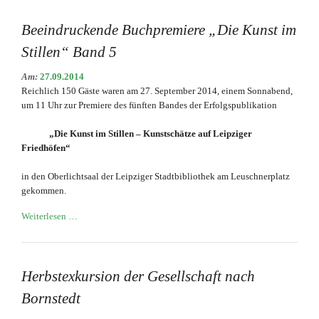
Beeindruckende Buchpremiere „Die Kunst im
Stillen“ Band 5
Am:
27.09.2014
Reichlich 150 Gäste waren am 27. September 2014, einem Sonnabend,
um 11 Uhr zur Premiere des fünften Bandes der Erfolgspublikation
„Die Kunst im Stillen – Kunstschätze auf Leipziger
Friedhöfen“
in den Oberlichtsaal der Leipziger Stadtbibliothek am Leuschnerplatz
gekommen.
Beeindruckende
Weiterlesen …
Buchpremiere
„Die
Kunst
im
Herbstexkursion der Gesellschaft nach
Stillen“
Bornstedt
Band
5