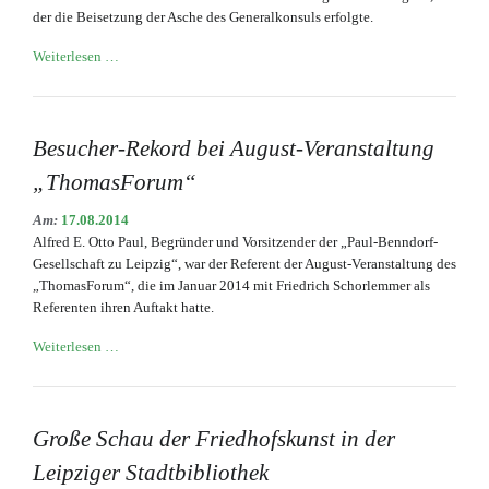
der die Beisetzung der Asche des Generalkonsuls erfolgte.
Teilrestaurierung
Weiterlesen …
des
Grabmals
des
persischen
Besucher-Rekord bei August-Veranstaltung
Generalkonsuls
„ThomasForum“
Hermann
Ahlswede
Am:
17.08.2014
Alfred E. Otto Paul, Begründer und Vorsitzender der „Paul-Benndorf-
Gesellschaft zu Leipzig“, war der Referent der August-Veranstaltung des
„ThomasForum“, die im Januar 2014 mit Friedrich Schorlemmer als
Referenten ihren Auftakt hatte.
Besucher-
Weiterlesen …
Rekord
bei
August-
Veranstaltung
Große Schau der Friedhofskunst in der
„ThomasForum“
Leipziger Stadtbibliothek