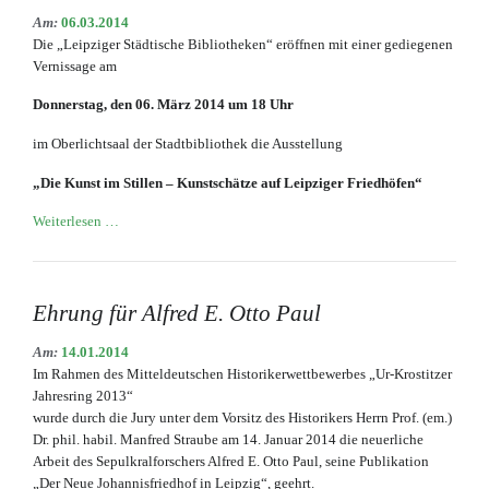
Am:
06.03.2014
Die „Leipziger Städtische Bibliotheken“ eröffnen mit einer gediegenen
Vernissage am
Donnerstag, den 06. März 2014 um 18 Uhr
im Oberlichtsaal der Stadtbibliothek die Ausstellung
„Die Kunst im Stillen – Kunstschätze auf Leipziger Friedhöfen“
Große
Weiterlesen …
Schau
der
Friedhofskunst
in
Ehrung für Alfred E. Otto Paul
der
Leipziger
Am:
14.01.2014
Stadtbibliothek
Im Rahmen des Mitteldeutschen Historikerwettbewerbes „Ur-Krostitzer
Jahresring 2013“
wurde durch die Jury unter dem Vorsitz des Historikers Herrn Prof. (em.)
Dr. phil. habil. Manfred Straube am 14. Januar 2014 die neuerliche
Arbeit des Sepulkralforschers Alfred E. Otto Paul, seine Publikation
„Der Neue Johannisfriedhof in Leipzig“, geehrt.