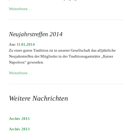
Ehrung
Weiterlesen …
für
Alfred
E.
Otto
Neujahrstreffen 2014
Paul
Am:
11.01.2014
Zu einer guten Tradition ist in unserer Gesellschaft das alljährliche
Neujahrstreffen der Mitglieder in der Traditionsgaststätte „Kaiser
Napoleon“ geworden.
Neujahrstreffen
Weiterlesen …
2014
Weitere Nachrichten
Archiv 2015
Archiv 2013