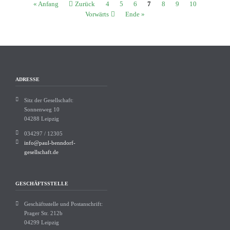
« Anfang
Zurück
4
5
6
7
8
9
10
Vorwärts
Ende »
ADRESSE
Sitz der Gesellschaft:
Sonnenweg 10
04288 Leipzig
034297 / 12305
info@paul-benndorf-
gesellschaft.de
GESCHÄFTSSTELLE
Geschäftsstelle und Postanschrift:
Prager Str. 212b
04299 Leipzig