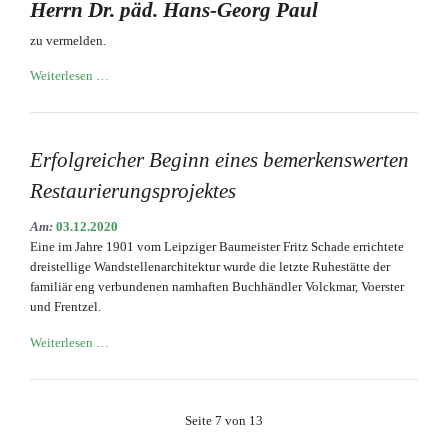
Herrn Dr. päd. Hans-Georg Paul
seiner
Familie
zu vermelden.
Trauer
Weiterlesen …
um
Dr.
Hans-
Georg
Erfolgreicher Beginn eines bemerkenswerten
Paul
Restaurierungsprojektes
(1932
–
Am:
03.12.2020
2020)
Eine im Jahre 1901 vom Leipziger Baumeister Fritz Schade errichtete
dreistellige Wandstellenarchitektur wurde die letzte Ruhestätte der
familiär eng verbundenen namhaften Buchhändler Volckmar, Voerster
und Frentzel.
Erfolgreicher
Weiterlesen …
Beginn
eines
bemerkenswerten
Seite 7 von 13
Restaurierungsprojektes