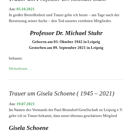
Kyffhäuser
Am:
05.10.2021
In großer Betroffenheit und Trauer gebe ich heute – am Tage nach der
Beisetzung seiner Asche – den Tod unseres verehrten Mitgliedes
Professor Dr. Michael Stuhr
Geboren am 03. Oktober 1942 in Leipzig
Gestorben am 09. September 2021 in Leipzig
bekannt.
Trauer
Weiterlesen …
um
Professor
Dr.
Michael
Trauer um Gisela Schoene ( 1945 – 2021)
Stuhr
Am:
19.07.2021
Im Namen des Vorstands der Paul-Benndorf-Gesellschaft zu Leipzig e.V.
gebe ich in Trauer bekannt, dass unser überaus geschätztes Mitglied
Gisela Schoene