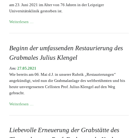
am 23. Juni 2021 im Alter von 76 Jahren in der Leipziger
Universitätsklinik gestorben ist.
Trauer
Weiterlesen …
um
Gisela
Schoene
(
Beginn der umfassenden Restaurierung des
1945
Grabmales Julius Klengel
–
2021)
Am:
27.05.2021
Wie bereits am 06. Mai d.J. in unserer Rubrik „Restaurierungen“
angekündigt, wird nun die Grabmalanlage des weltberühmten und bis
heute unvergessenen Cellisten Prof. Julius Klengel auf den Weg
gebracht.
Beginn
Weiterlesen …
der
umfassenden
Restaurierung
des
Liebevolle Erneuerung der Grabstätte des
Grabmales