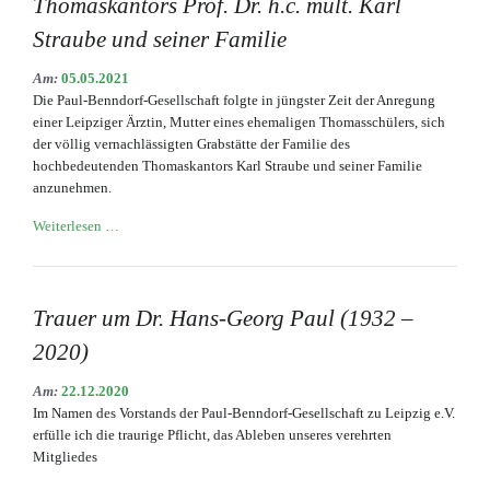
Thomaskantors Prof. Dr. h.c. mult. Karl
Julius
Klengel
Straube und seiner Familie
Am:
05.05.2021
Die Paul-Benndorf-Gesellschaft folgte in jüngster Zeit der Anregung
einer Leipziger Ärztin, Mutter eines ehemaligen Thomasschülers, sich
der völlig vernachlässigten Grabstätte der Familie des
hochbedeutenden Thomaskantors Karl Straube und seiner Familie
anzunehmen.
Liebevolle
Weiterlesen …
Erneuerung
der
Grabstätte
des
Trauer um Dr. Hans-Georg Paul (1932 –
Thomaskantors
2020)
Prof.
Dr.
Am:
22.12.2020
h.c.
Im Namen des Vorstands der Paul-Benndorf-Gesellschaft zu Leipzig e.V.
mult.
erfülle ich die traurige Pflicht, das Ableben unseres verehrten
Karl
Mitgliedes
Straube
und