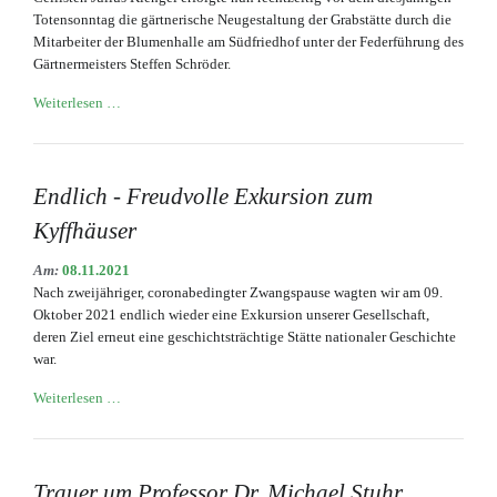
Totensonntag die gärtnerische Neugestaltung der Grabstätte durch die
Mitarbeiter der Blumenhalle am Südfriedhof unter der Federführung des
Gärtnermeisters Steffen Schröder.
Gärtnerische
Weiterlesen …
Neugestaltung
der
Grabstätte
Julius
Endlich - Freudvolle Exkursion zum
Klengel
Kyffhäuser
(1859-
1933)
Am:
08.11.2021
Nach zweijähriger, coronabedingter Zwangspause wagten wir am 09.
Oktober 2021 endlich wieder eine Exkursion unserer Gesellschaft,
deren Ziel erneut eine geschichtsträchtige Stätte nationaler Geschichte
war.
Endlich
Weiterlesen …
-
Freudvolle
Exkursion
zum
Trauer um Professor Dr. Michael Stuhr