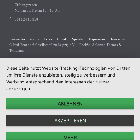
Öffnungszeiten:
Montag bis Freitag 13 - 16 Uhr
0341 24 16 958
Navigation
Presseecho
Archiv
Links
Kontakt
Spenden
Impressum
Datenschutz
überspringen
© Paul-Benndorf-Gesellschaft zu Leipzig e.V.
RockSolid Contao Themes &
Templates
Diese Seite nutzt Website-Tracking-Technologien von Dritten,
um ihre Dienste anzubieten, stetig zu verbessern und
Werbung entsprechend den Interessen der Nutzer
anzuzeigen.
ABLEHNEN
AKZEPTIEREN
MEHR