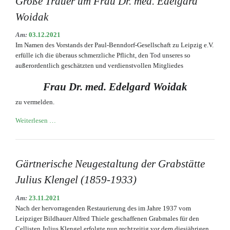
Große Trauer um Frau Dr. med. Edelgard
Woidak
Am:
03.12.2021
Im Namen des Vorstands der Paul-Benndorf-Gesellschaft zu Leipzig e.V.
erfülle ich die überaus schmerzliche Pflicht, den Tod unseres so
außerordentlich geschätzten und verdienstvollen Mitgliedes
Frau Dr. med. Edelgard Woidak
zu vermelden.
Große
Weiterlesen …
Trauer
um
Frau
Dr.
Gärtnerische Neugestaltung der Grabstätte
med.
Julius Klengel (1859-1933)
Edelgard
Woidak
Am:
23.11.2021
Nach der hervorragenden Restaurierung des im Jahre 1937 vom
Leipziger Bildhauer Alfred Thiele geschaffenen Grabmales für den
Cellisten Julius Klengel erfolgte nun rechtzeitig vor dem diesjährigen