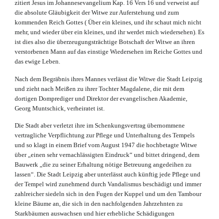
zitiert Jesus im Johannesevangelium Kap. 16 Vers 16 und verweist auf
die absolute Gläubigkeit der Witwe zur Auferstehung und zum
kommenden Reich Gottes ( Über ein kleines, und ihr schaut mich nicht
mehr, und wieder über ein kleines, und ihr werdet mich wiedersehen). Es
ist dies also die überzeugungsträchtige Botschaft der Witwe an ihren
verstorbenen Mann auf das einstige Wiedersehen im Reiche Gottes und
das ewige Leben.
Nach dem Begräbnis ihres Mannes verlässt die Witwe die Stadt Leipzig
und zieht nach Meißen zu ihrer Tochter Magdalene, die mit dem
dortigen Domprediger und Direktor der evangelischen Akademie,
Georg Muntschick, verheiratet ist.
Die Stadt aber verletzt ihre im Schenkungsvertrag übernommene
vertragliche Verpflichtung zur Pflege und Unterhaltung des Tempels
und so klagt in einem Brief vom August 1947 die hochbetagte Witwe
über „einen sehr vernachlässigten Eindruck“ und bittet dringend, dem
Bauwerk „die zu seiner Erhaltung nötige Betreuung angedeihen zu
lassen“. Die Stadt Leipzig aber unterlässt auch künftig jede Pflege und
der Tempel wird zunehmend durch Vandalismus beschädigt und immer
zahlreicher siedeln sich in den Fugen der Kuppel und um den Tambour
kleine Bäume an, die sich in den nachfolgenden Jahrzehnten zu
Starkbäumen auswachsen und hier erhebliche Schädigungen