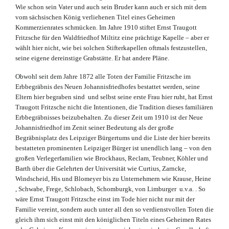
Wie schon sein Vater und auch sein Bruder kann auch er sich mit dem
vom sächsischen König verliehenen Titel eines Geheimen
Kommerzienrates schmücken. Im Jahre 1910 stiftet Ernst Traugott
Fritzsche für den Waldfriedhof Miltitz eine prächtige Kapelle – aber er
wählt hier nicht, wie bei solchen Stifterkapellen oftmals festzustellen,
seine eigene dereinstige Grabstätte. Er hat andere Pläne.
Obwohl seit dem Jahre 1872 alle Toten der Familie Fritzsche im
Erbbegräbnis des Neuen Johannisfriedhofes bestattet werden, seine
Eltern hier begraben sind und selbst seine erste Frau hier ruht, hat Ernst
Traugott Fritzsche nicht die Intentionen, die Tradition dieses familiären
Erbbegräbnisses beizubehalten. Zu dieser Zeit um 1910 ist der Neue
Johannisfriedhof im Zenit seiner Bedeutung als der große
Begräbnisplatz des Leipziger Bürgertums und die Liste der hier bereits
bestatteten prominenten Leipziger Bürger ist unendlich lang – von den
großen Verlegerfamilien wie Brockhaus, Reclam, Teubner, Köhler und
Barth über die Gelehrten der Universität wie Curtius, Zarncke,
Windscheid, His und Blomeyer bis zu Unternehmern wie Krause, Heine
, Schwabe, Frege, Schlobach, Schomburgk, von Limburger u.v.a. . So
wäre Ernst Traugott Fritzsche einst im Tode hier nicht nur mit der
Familie vereint, sondern auch unter all den so verdienstvollen Toten die
gleich ihm sich einst mit den königlichen Titeln eines Geheimen Rates