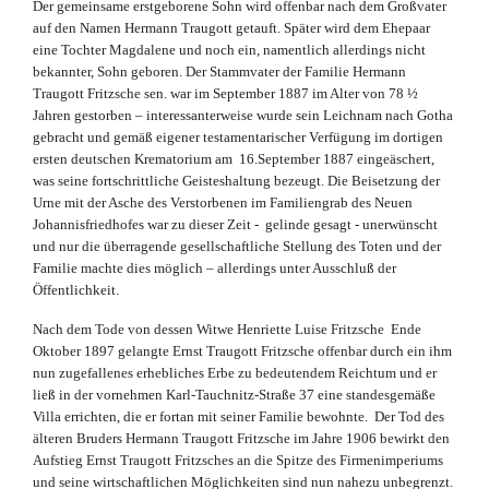
Der gemeinsame erstgeborene Sohn wird offenbar nach dem Großvater
auf den Namen Hermann Traugott getauft. Später wird dem Ehepaar
eine Tochter Magdalene und noch ein, namentlich allerdings nicht
bekannter, Sohn geboren. Der Stammvater der Familie Hermann
Traugott Fritzsche sen. war im September 1887 im Alter von 78 ½
Jahren gestorben – interessanterweise wurde sein Leichnam nach Gotha
gebracht und gemäß eigener testamentarischer Verfügung im dortigen
ersten deutschen Krematorium am 16.September 1887 eingeäschert,
was seine fortschrittliche Geisteshaltung bezeugt. Die Beisetzung der
Urne mit der Asche des Verstorbenen im Familiengrab des Neuen
Johannisfriedhofes war zu dieser Zeit - gelinde gesagt - unerwünscht
und nur die überragende gesellschaftliche Stellung des Toten und der
Familie machte dies möglich – allerdings unter Ausschluß der
Öffentlichkeit.
Nach dem Tode von dessen Witwe Henriette Luise Fritzsche Ende
Oktober 1897 gelangte Ernst Traugott Fritzsche offenbar durch ein ihm
nun zugefallenes erhebliches Erbe zu bedeutendem Reichtum und er
ließ in der vornehmen Karl-Tauchnitz-Straße 37 eine standesgemäße
Villa errichten, die er fortan mit seiner Familie bewohnte. Der Tod des
älteren Bruders Hermann Traugott Fritzsche im Jahre 1906 bewirkt den
Aufstieg Ernst Traugott Fritzsches an die Spitze des Firmenimperiums
und seine wirtschaftlichen Möglichkeiten sind nun nahezu unbegrenzt.