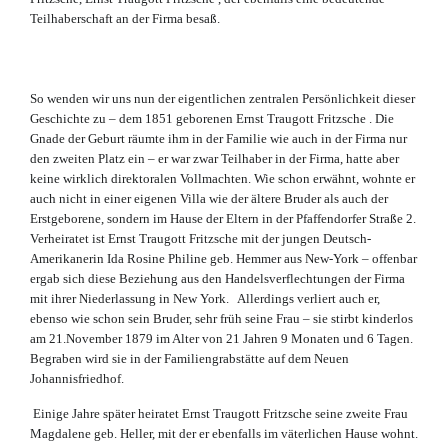
Teilhaberschaft an der Firma besaß.
So wenden wir uns nun der eigentlichen zentralen Persönlichkeit dieser
Geschichte zu – dem 1851 geborenen Ernst Traugott Fritzsche . Die
Gnade der Geburt räumte ihm in der Familie wie auch in der Firma nur
den zweiten Platz ein – er war zwar Teilhaber in der Firma, hatte aber
keine wirklich direktoralen Vollmachten. Wie schon erwähnt, wohnte er
auch nicht in einer eigenen Villa wie der ältere Bruder als auch der
Erstgeborene, sondern im Hause der Eltern in der Pfaffendorfer Straße 2.
Verheiratet ist Ernst Traugott Fritzsche mit der jungen Deutsch-
Amerikanerin Ida Rosine Philine geb. Hemmer aus New-York – offenbar
ergab sich diese Beziehung aus den Handelsverflechtungen der Firma
mit ihrer Niederlassung in New York. Allerdings verliert auch er,
ebenso wie schon sein Bruder, sehr früh seine Frau – sie stirbt kinderlos
am 21.November 1879 im Alter von 21 Jahren 9 Monaten und 6 Tagen.
Begraben wird sie in der Familiengrabstätte auf dem Neuen
Johannisfriedhof.
Einige Jahre später heiratet Ernst Traugott Fritzsche seine zweite Frau
Magdalene geb. Heller, mit der er ebenfalls im väterlichen Hause wohnt.