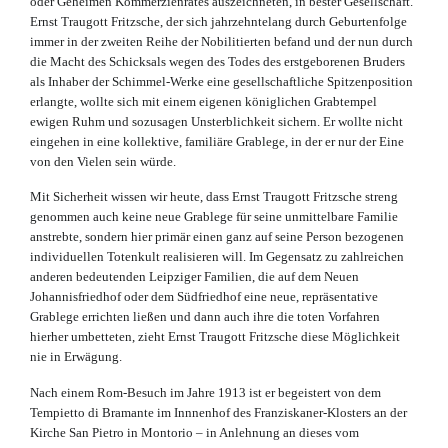
oder Geheimen Kommerzienrates auszeichneten, in bester Gesellschaft.
Ernst Traugott Fritzsche, der sich jahrzehntelang durch Geburtenfolge
immer in der zweiten Reihe der Nobilitierten befand und der nun durch
die Macht des Schicksals wegen des Todes des erstgeborenen Bruders
als Inhaber der Schimmel-Werke eine gesellschaftliche Spitzenposition
erlangte, wollte sich mit einem eigenen königlichen Grabtempel
ewigen Ruhm und sozusagen Unsterblichkeit sichern. Er wollte nicht
eingehen in eine kollektive, familiäre Grablege, in der er nur der Eine
von den Vielen sein würde.
Mit Sicherheit wissen wir heute, dass Ernst Traugott Fritzsche streng
genommen auch keine neue Grablege für seine unmittelbare Familie
anstrebte, sondern hier primär einen ganz auf seine Person bezogenen
individuellen Totenkult realisieren will. Im Gegensatz zu zahlreichen
anderen bedeutenden Leipziger Familien, die auf dem Neuen
Johannisfriedhof oder dem Südfriedhof eine neue, repräsentative
Grablege errichten ließen und dann auch ihre die toten Vorfahren
hierher umbetteten, zieht Ernst Traugott Fritzsche diese Möglichkeit
nie in Erwägung.
Nach einem Rom-Besuch im Jahre 1913 ist er begeistert von dem
Tempietto di Bramante im Innnenhof des Franziskaner-Klosters an der
Kirche San Pietro in Montorio – in Anlehnung an dieses vom