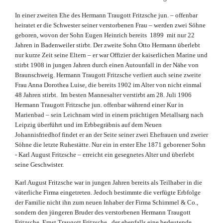
In einer zweiten Ehe des Hermann Traugott Fritzsche jun. – offenbar
heiratet er die Schwester seiner verstorbenen Frau – werden zwei Söhne
geboren, wovon der Sohn Eugen Heinrich bereits 1899 mit nur 22
Jahren in Badenweiler stirbt. Der zweite Sohn Otto Hermann überlebt
nur kurze Zeit seine Eltern – er war Offizier der kaiserlichen Marine und
stirbt 1908 in jungen Jahren durch einen Autounfall in der Nähe von
Braunschweig. Hermann Traugott Fritzsche verliert auch seine zweite
Frau Anna Dorothea Luise, die bereits 1902 im Alter von nicht einmal
48 Jahren stirbt. Im besten Mannesalter verstirbt am 28. Juli 1906
Hermann Traugott Fritzsche jun. offenbar während einer Kur in
Marienbad – sein Leichnam wird in einem prächtigen Metallsarg nach
Leipzig überführt und im Erbbegräbnis auf dem Neuen
Johannisfriedhof findet er an der Seite seiner zwei Ehefrauen und zweier
Söhne die letzte Ruhestätte. Nur ein in erster Ehe 1871 geborener Sohn
- Karl August Fritzsche – erreicht ein gesegnetes Alter und überlebt
seine Geschwister.
Karl August Fritzsche war in jungen Jahren bereits als Teilhaber in die
väterliche Firma eingetreten. Jedoch bestimmte die verfügte Erbfolge
der Familie nicht ihn zum neuen Inhaber der Firma Schimmel & Co.,
sondern den jüngeren Bruder des verstorbenen Hermann Traugott
Fritzsche, Ernst Traugott Fritzsche , der ebenfalls eine bedeutende