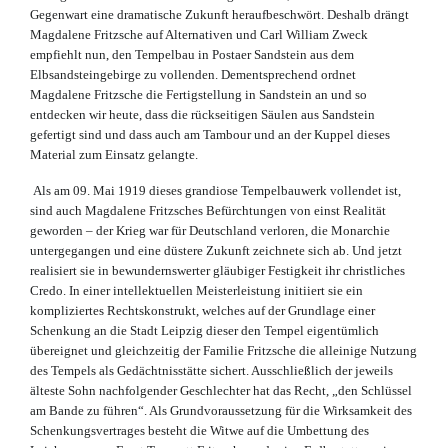
Gegenwart eine dramatische Zukunft heraufbeschwört. Deshalb drängt
Magdalene Fritzsche auf Alternativen und Carl William Zweck
empfiehlt nun, den Tempelbau in Postaer Sandstein aus dem
Elbsandsteingebirge zu vollenden. Dementsprechend ordnet
Magdalene Fritzsche die Fertigstellung in Sandstein an und so
entdecken wir heute, dass die rückseitigen Säulen aus Sandstein
gefertigt sind und dass auch am Tambour und an der Kuppel dieses
Material zum Einsatz gelangte.
Als am 09. Mai 1919 dieses grandiose Tempelbauwerk vollendet ist,
sind auch Magdalene Fritzsches Befürchtungen von einst Realität
geworden – der Krieg war für Deutschland verloren, die Monarchie
untergegangen und eine düstere Zukunft zeichnete sich ab. Und jetzt
realisiert sie in bewundernswerter gläubiger Festigkeit ihr christliches
Credo. In einer intellektuellen Meisterleistung initiiert sie ein
kompliziertes Rechtskonstrukt, welches auf der Grundlage einer
Schenkung an die Stadt Leipzig dieser den Tempel eigentümlich
übereignet und gleichzeitig der Familie Fritzsche die alleinige Nutzung
des Tempels als Gedächtnisstätte sichert. Ausschließlich der jeweils
älteste Sohn nachfolgender Geschlechter hat das Recht, „den Schlüssel
am Bande zu führen“. Als Grundvoraussetzung für die Wirksamkeit des
Schenkungsvertrages besteht die Witwe auf die Umbettung des