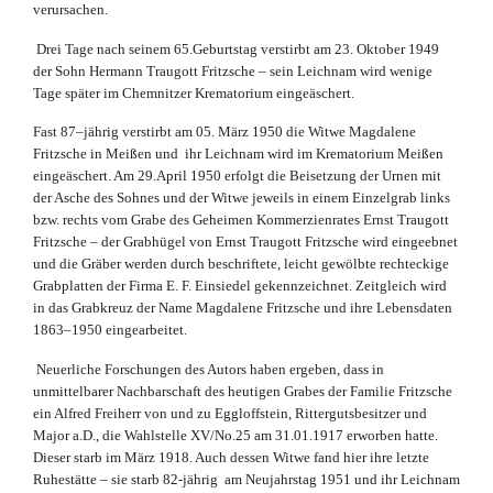
verursachen.
Drei Tage nach seinem 65.Geburtstag verstirbt am 23. Oktober 1949
der Sohn Hermann Traugott Fritzsche – sein Leichnam wird wenige
Tage später im Chemnitzer Krematorium eingeäschert.
Fast 87–jährig verstirbt am 05. März 1950 die Witwe Magdalene
Fritzsche in Meißen und ihr Leichnam wird im Krematorium Meißen
eingeäschert. Am 29.April 1950 erfolgt die Beisetzung der Urnen mit
der Asche des Sohnes und der Witwe jeweils in einem Einzelgrab links
bzw. rechts vom Grabe des Geheimen Kommerzienrates Ernst Traugott
Fritzsche – der Grabhügel von Ernst Traugott Fritzsche wird eingeebnet
und die Gräber werden durch beschriftete, leicht gewölbte rechteckige
Grabplatten der Firma E. F. Einsiedel gekennzeichnet. Zeitgleich wird
in das Grabkreuz der Name Magdalene Fritzsche und ihre Lebensdaten
1863–1950 eingearbeitet.
Neuerliche Forschungen des Autors haben ergeben, dass in
unmittelbarer Nachbarschaft des heutigen Grabes der Familie Fritzsche
ein Alfred Freiherr von und zu Eggloffstein, Rittergutsbesitzer und
Major a.D., die Wahlstelle XV/No.25 am 31.01.1917 erworben hatte.
Dieser starb im März 1918. Auch dessen Witwe fand hier ihre letzte
Ruhestätte – sie starb 82-jährig am Neujahrstag 1951 und ihr Leichnam