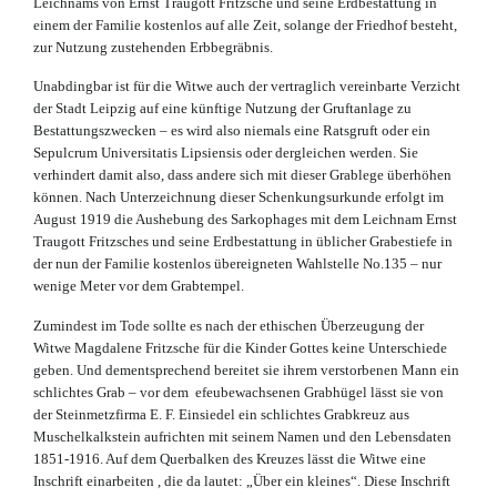
Leichnams von Ernst Traugott Fritzsche und seine Erdbestattung in
einem der Familie kostenlos auf alle Zeit, solange der Friedhof besteht,
zur Nutzung zustehenden Erbbegräbnis.
Unabdingbar ist für die Witwe auch der vertraglich vereinbarte Verzicht
der Stadt Leipzig auf eine künftige Nutzung der Gruftanlage zu
Bestattungszwecken – es wird also niemals eine Ratsgruft oder ein
Sepulcrum Universitatis Lipsiensis oder dergleichen werden. Sie
verhindert damit also, dass andere sich mit dieser Grablege überhöhen
können. Nach Unterzeichnung dieser Schenkungsurkunde erfolgt im
August 1919 die Aushebung des Sarkophages mit dem Leichnam Ernst
Traugott Fritzsches und seine Erdbestattung in üblicher Grabestiefe in
der nun der Familie kostenlos übereigneten Wahlstelle No.135 – nur
wenige Meter vor dem Grabtempel.
Zumindest im Tode sollte es nach der ethischen Überzeugung der
Witwe Magdalene Fritzsche für die Kinder Gottes keine Unterschiede
geben. Und dementsprechend bereitet sie ihrem verstorbenen Mann ein
schlichtes Grab – vor dem efeubewachsenen Grabhügel lässt sie von
der Steinmetzfirma E. F. Einsiedel ein schlichtes Grabkreuz aus
Muschelkalkstein aufrichten mit seinem Namen und den Lebensdaten
1851-1916. Auf dem Querbalken des Kreuzes lässt die Witwe eine
Inschrift einarbeiten , die da lautet: „Über ein kleines“. Diese Inschrift