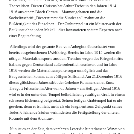
Thorvaldsen. Diesen Christus hat Arthur Trebst in den Jahren 1914-
1916 aus einem Block Carrara – Marmor gehauen und die
Sockelinschrift „Dieser nimmt die Sünder an“ mahnt an die
Bußfertigkeit des Einzelnen. Der Grabtempel ist ein Meisterwerk der
Baukunst ohne jeden Makel – dies konstatieren spätere Experten nach
einer Begutachtung.
Allerdings wird der gesamte Bau von Anbeginn überschattet vom
bereits ausgebrochenen I.Weltkrieg. Bereits im Jahre 1915 werden die
nötigen Materialtransporte aus dem Trentino wegen des Kriegseintritts
Italiens gegen Deutschland außerordentlich erschwert und im Jahre
1916 werden die Materialtransporte sogar unmöglich und das
Baugeschehen kommt zum völligen Stillstand. Am 21.Dezember 1916
dieses glücklosen Jahres stirbt der Geheime Kommerzienrat Ernst
Traugott Fritzsche im Alter von 65 Jahren – am Heiligen Abend 1916
wird er in der unter dem Tempel befindlichen gewaltigen Gruft in einem
schweren Eichensarg beigesetzt. Seinen fertigen Grabtempel hat er nie
gesehen, denn er ist nicht mehr als ein Fragment zum Zeitpunkt seines
Todes. 6 fehlende Säulen verhinderten die Fertigstellung der unteren
Rotunde mit dem Architrav.
Nun ist es an der Zeit, dem verehrten Leser die hinterlassene Witwe von