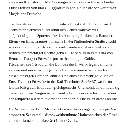
wurde im Krematorium Meißen eingeäschert - es war Elsbeth Emilie
Luise Freifrau von und zu Eggloffstein geb. Heller, die Schwester von
Magdalene Fritzsche.
Die Nachfahren dieser Familien haben längst auf alle Rechte an den
Grabstätten verzichtet und somit den Generationenvertrag
aufgekündigt. ine Spurensuche des Autors ergab, dass das Haus der
Eltern von Ernst Traugott Fritzsche in der Pfaffendorfer Straße 2 wohl
schon vor einhundert Jahren verkauft wurde – an dieser Stelle steht
seitdem ein prächtiger Nachfolgebau. Die parkumsäumte Villa von
Hermann Traugott Fritzsche jun. in der heutigen Gohliser
Friedensstraße 1 ist durch die Bomben des II.Weltkrieges vernichtet
worden und nur ehrwürdige uralte Bäume erinnern heute noch an
diesen einstigen Hort der Familie. Und auch die prächtige Villa von
Ernst Traugott Fritzsche in der Karl-Tauchnitz-Straße 37 wurde im
letzten Krieg dem Erdboden gleichgemacht. Und somit sind in Leipzig
diese baulichen Zeugnisse der Familie für immer verschwunden – nur
der Tempietto auf dem Südfriedhof erinnert bis heute an diese Familie.
Die Schimmelwerke in Miltitz hatten am Haupteingang einen großen
bronzenen Schimmel – dieses weltberühmte Markenzeichen der Firma
ziert seit Jahrzehnten das Gestüt von Graditz.