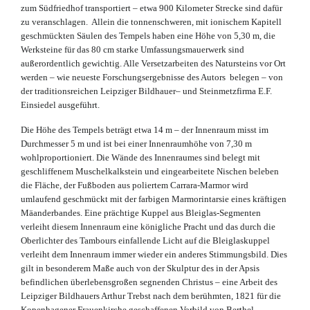
zum Südfriedhof transportiert – etwa 900 Kilometer Strecke sind dafür
zu veranschlagen. Allein die tonnenschweren, mit ionischem Kapitell
geschmückten Säulen des Tempels haben eine Höhe von 5,30 m, die
Werksteine für das 80 cm starke Umfassungsmauerwerk sind
außerordentlich gewichtig. Alle Versetzarbeiten des Natursteins vor Ort
werden – wie neueste Forschungsergebnisse des Autors belegen – von
der traditionsreichen Leipziger Bildhauer– und Steinmetzfirma E.F.
Einsiedel ausgeführt.
Die Höhe des Tempels beträgt etwa 14 m – der Innenraum misst im
Durchmesser 5 m und ist bei einer Innenraumhöhe von 7,30 m
wohlproportioniert. Die Wände des Innenraumes sind belegt mit
geschliffenem Muschelkalkstein und eingearbeitete Nischen beleben
die Fläche, der Fußboden aus poliertem Carrara-Marmor wird
umlaufend geschmückt mit der farbigen Marmorintarsie eines kräftigen
Mäanderbandes. Eine prächtige Kuppel aus Bleiglas-Segmenten
verleiht diesem Innenraum eine königliche Pracht und das durch die
Oberlichter des Tambours einfallende Licht auf die Bleiglaskuppel
verleiht dem Innenraum immer wieder ein anderes Stimmungsbild. Dies
gilt in besonderem Maße auch von der Skulptur des in der Apsis
befindlichen überlebensgroßen segnenden Christus – eine Arbeit des
Leipziger Bildhauers Arthur Trebst nach dem berühmten, 1821 für die
Kopenhagener Frauenkirche geschaffenen Vorbild von Berthel