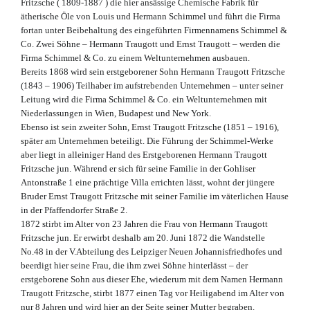
Fritzsche ( 1809-1887 ) die hier ansässige Chemische Fabrik für
ätherische Öle von Louis und Hermann Schimmel und führt die Firma
fortan unter Beibehaltung des eingeführten Firmennamens Schimmel &
Co. Zwei Söhne – Hermann Traugott und Ernst Traugott – werden die
Firma Schimmel & Co. zu einem Weltunternehmen ausbauen.
Bereits 1868 wird sein erstgeborener Sohn Hermann Traugott Fritzsche
(1843 – 1906) Teilhaber im aufstrebenden Unternehmen – unter seiner
Leitung wird die Firma Schimmel & Co. ein Weltunternehmen mit
Niederlassungen in Wien, Budapest und New York.
Ebenso ist sein zweiter Sohn, Ernst Traugott Fritzsche (1851 – 1916),
später am Unternehmen beteiligt. Die Führung der Schimmel-Werke
aber liegt in alleiniger Hand des Erstgeborenen Hermann Traugott
Fritzsche jun. Während er sich für seine Familie in der Gohliser
Antonstraße 1 eine prächtige Villa errichten lässt, wohnt der jüngere
Bruder Ernst Traugott Fritzsche mit seiner Familie im väterlichen Hause
in der Pfaffendorfer Straße 2.
1872 stirbt im Alter von 23 Jahren die Frau von Hermann Traugott
Fritzsche jun. Er erwirbt deshalb am 20. Juni 1872 die Wandstelle
No.48 in der V.Abteilung des Leipziger Neuen Johannisfriedhofes und
beerdigt hier seine Frau, die ihm zwei Söhne hinterlässt – der
erstgeborene Sohn aus dieser Ehe, wiederum mit dem Namen Hermann
Traugott Fritzsche, stirbt 1877 einen Tag vor Heiligabend im Alter von
nur 8 Jahren und wird hier an der Seite seiner Mutter begraben.