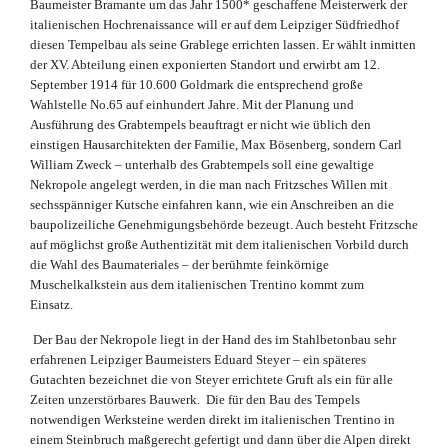
Baumeister Bramante um das Jahr 1500* geschaffene Meisterwerk der
italienischen Hochrenaissance will er auf dem Leipziger Südfriedhof
diesen Tempelbau als seine Grablege errichten lassen. Er wählt inmitten
der XV. Abteilung einen exponierten Standort und erwirbt am 12.
September 1914 für 10.600 Goldmark die entsprechend große
Wahlstelle No.65 auf einhundert Jahre. Mit der Planung und
Ausführung des Grabtempels beauftragt er nicht wie üblich den
einstigen Hausarchitekten der Familie, Max Bösenberg, sondern Carl
William Zweck – unterhalb des Grabtempels soll eine gewaltige
Nekropole angelegt werden, in die man nach Fritzsches Willen mit
sechsspänniger Kutsche einfahren kann, wie ein Anschreiben an die
baupolizeiliche Genehmigungsbehörde bezeugt. Auch besteht Fritzsche
auf möglichst große Authentizität mit dem italienischen Vorbild durch
die Wahl des Baumateriales – der berühmte feinkörnige
Muschelkalkstein aus dem italienischen Trentino kommt zum
Einsatz.
Der Bau der Nekropole liegt in der Hand des im Stahlbetonbau sehr
erfahrenen Leipziger Baumeisters Eduard Steyer – ein späteres
Gutachten bezeichnet die von Steyer errichtete Gruft als ein für alle
Zeiten unzerstörbares Bauwerk. Die für den Bau des Tempels
notwendigen Werksteine werden direkt im italienischen Trentino in
einem Steinbruch maßgerecht gefertigt und dann über die Alpen direkt