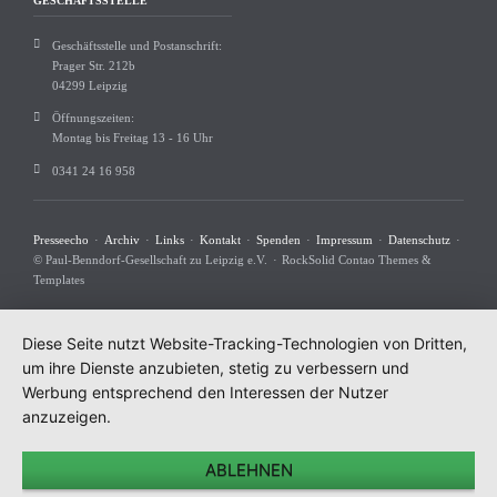
GESCHÄFTSSTELLE
Geschäftsstelle und Postanschrift:
Prager Str. 212b
04299 Leipzig
Öffnungszeiten:
Montag bis Freitag 13 - 16 Uhr
0341 24 16 958
Navigation
Presseecho
Archiv
Links
Kontakt
Spenden
Impressum
Datenschutz
überspringen
© Paul-Benndorf-Gesellschaft zu Leipzig e.V.
RockSolid Contao Themes &
Templates
Diese Seite nutzt Website-Tracking-Technologien von Dritten,
um ihre Dienste anzubieten, stetig zu verbessern und
Werbung entsprechend den Interessen der Nutzer
anzuzeigen.
ABLEHNEN