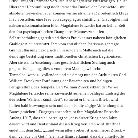
Ernst Traugott Fritzsche vorzustellen: Magdalene Fritzsche geb. Heller.
Über ihrer Herkunft liegt noch immer das Dunkel der Geschichte – mit
absoluter Gewissheit aber können wir sie als eine außerordentlich kluge
Frau vorstellen, eine Frau von ausgeprägter christlicher Gläubigkeit mit
nahezu missionarischem Eifer. Magdalene Fritzsche hat zu keiner Zeit
den fast psychopathischen Drang ihres Mannes zur eitlen
Selbstüberhöhung geteilt und dieses Projekt einer nahezu königlichen
Grablege nie unterstützt. Ihre vom christlichen Pietismus geprägte
Grundauffassung bezog sich in besonderem Maße auch auf die
demütige Gestaltung eines traditionellen christlichen Begräbnisses.
Aber sie war in Ansehung ihrer gesellschaftlichen Stellung auch
pragmatisch genug, dieses von ihrem Mann gewünschte
Tempelbauwerk zu vollenden und sie drängt nun den Architekten Carl
William Zweck zur Fortführung der Bauarbeiten und baldigen
Fertigstellung des Tempels. Carl William Zweck erklärt der Witwe
Magdalene Fritzsche seine Zuversicht auf einen baldigen Endsieg der
deutschen Waffen. „Zumindest“, so meint er in einem Brief, „wird
Italien bald bezwungen sein und dann ist die zügige Vollendung des
Baues gesichert“. Dagegen aber schreibt ihm Magdalene Fritzsche
Anfang 1917, dass sie überzeugt sei, dass dieser Krieg noch Jahre
dauern wird und Deutschland diesen Krieg verlieren wird. Ihr Brief
endet mit dem Satz: „...und wenn alles vorbei ist, mein lieber Zweck –
dann genade uns Gott“. Sie hatte längst erkannt, dass die unheilvolle