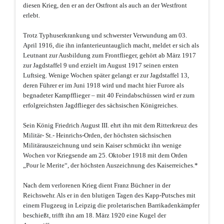
diesen Krieg, den er an der Ostfront als auch an der Westfront
erlebt.
Trotz Typhuserkrankung und schwerster Verwundung am 03.
April 1916, die ihn infanterieuntauglich macht, meldet er sich als
Leutnant zur Ausbildung zum Frontflieger, gehört ab März 1917
zur Jagdstaffel 9 und erzielt im August 1917 seinen ersten
Luftsieg. Wenige Wochen später gelangt er zur Jagdstaffel 13,
deren Führer er im Juni 1918 wird und macht hier Furore als
begnadeter Kampfflieger – mit 40 Feindabschüssen wird er zum
erfolgreichsten Jagdflieger des sächsischen Königreiches.
Sein König Friedrich August III. ehrt ihn mit dem Ritterkreuz des
Militär- St.- Heinrichs-Orden, der höchsten sächsischen
Militärauszeichnung und sein Kaiser schmückt ihn wenige
Wochen vor Kriegsende am 25. Oktober 1918 mit dem Orden
„Pour le Merite“, der höchsten Auszeichnung des Kaiserreiches.*
Nach dem verlorenen Krieg dient Franz Büchner in der
Reichswehr. Als er in den blutigen Tagen des Kapp-Putsches mit
einem Flugzeug in Leipzig die proletarischen Barrikadenkämpfer
beschießt, trifft ihn am 18. März 1920 eine Kugel der