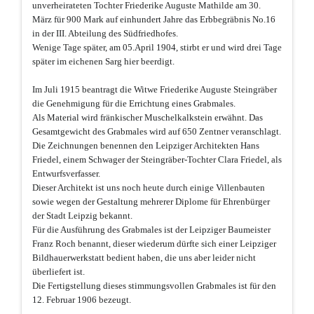
unverheirateten Tochter Friederike Auguste Mathilde am 30.
März für 900 Mark auf einhundert Jahre das Erbbegräbnis No.16
in der III. Abteilung des Südfriedhofes.
Wenige Tage später, am 05.April 1904, stirbt er und wird drei Tage
später im eichenen Sarg hier beerdigt.
Im Juli 1915 beantragt die Witwe Friederike Auguste Steingräber
die Genehmigung für die Errichtung eines Grabmales.
Als Material wird fränkischer Muschelkalkstein erwähnt. Das
Gesamtgewicht des Grabmales wird auf 650 Zentner veranschlagt.
Die Zeichnungen benennen den Leipziger Architekten Hans
Friedel, einem Schwager der Steingräber-Tochter Clara Friedel, als
Entwurfsverfasser.
Dieser Architekt ist uns noch heute durch einige Villenbauten
sowie wegen der Gestaltung mehrerer Diplome für Ehrenbürger
der Stadt Leipzig bekannt.
Für die Ausführung des Grabmales ist der Leipziger Baumeister
Franz Roch benannt, dieser wiederum dürfte sich einer Leipziger
Bildhauerwerkstatt bedient haben, die uns aber leider nicht
überliefert ist.
Die Fertigstellung dieses stimmungsvollen Grabmales ist für den
12. Februar 1906 bezeugt.