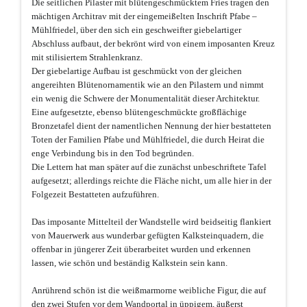
Die seitlichen Pilaster mit blütengeschmücktem Fries tragen den
mächtigen Architrav mit der eingemeißelten Inschrift Pfabe –
Mühlfriedel, über den sich ein geschweifter giebelartiger
Abschluss aufbaut, der bekrönt wird von einem imposanten Kreuz
mit stilisiertem Strahlenkranz.
Der giebelartige Aufbau ist geschmückt von der gleichen
angereihten Blütenornamentik wie an den Pilastern und nimmt
ein wenig die Schwere der Monumentalität dieser Architektur.
Eine aufgesetzte, ebenso blütengeschmückte großflächige
Bronzetafel dient der namentlichen Nennung der hier bestatteten
Toten der Familien Pfabe und Mühlfriedel, die durch Heirat die
enge Verbindung bis in den Tod begründen.
Die Lettern hat man später auf die zunächst unbeschriftete Tafel
aufgesetzt; allerdings reichte die Fläche nicht, um alle hier in der
Folgezeit Bestatteten aufzuführen.
Das imposante Mittelteil der Wandstelle wird beidseitig flankiert
von Mauerwerk aus wunderbar gefügten Kalksteinquadern, die
offenbar in jüngerer Zeit überarbeitet wurden und erkennen
lassen, wie schön und beständig Kalkstein sein kann.
Anrührend schön ist die weißmarmorne weibliche Figur, die auf
den zwei Stufen vor dem Wandportal in üppigem, äußerst