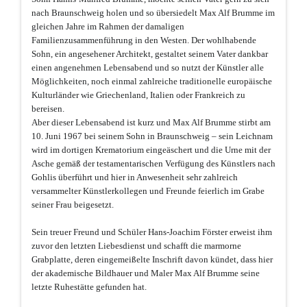
nach Braunschweig holen und so übersiedelt Max Alf Brumme im
gleichen Jahre im Rahmen der damaligen
Familienzusammenführung in den Westen. Der wohlhabende
Sohn, ein angesehener Architekt, gestaltet seinem Vater dankbar
einen angenehmen Lebensabend und so nutzt der Künstler alle
Möglichkeiten, noch einmal zahlreiche traditionelle europäische
Kulturländer wie Griechenland, Italien oder Frankreich zu
bereisen.
Aber dieser Lebensabend ist kurz und Max Alf Brumme stirbt am
10. Juni 1967 bei seinem Sohn in Braunschweig – sein Leichnam
wird im dortigen Krematorium eingeäschert und die Urne mit der
Asche gemäß der testamentarischen Verfügung des Künstlers nach
Gohlis überführt und hier in Anwesenheit sehr zahlreich
versammelter Künstlerkollegen und Freunde feierlich im Grabe
seiner Frau beigesetzt.
Sein treuer Freund und Schüler Hans-Joachim Förster erweist ihm
zuvor den letzten Liebesdienst und schafft die marmorne
Grabplatte, deren eingemeißelte Inschrift davon kündet, dass hier
der akademische Bildhauer und Maler Max Alf Brumme seine
letzte Ruhestätte gefunden hat.