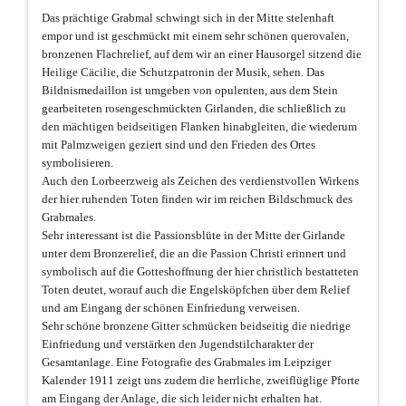
Das prächtige Grabmal schwingt sich in der Mitte stelenhaft
empor und ist geschmückt mit einem sehr schönen querovalen,
bronzenen Flachrelief, auf dem wir an einer Hausorgel sitzend die
Heilige Cäcilie, die Schutzpatronin der Musik, sehen. Das
Bildnismedaillon ist umgeben von opulenten, aus dem Stein
gearbeiteten rosengeschmückten Girlanden, die schließlich zu
den mächtigen beidseitigen Flanken hinabgleiten, die wiederum
mit Palmzweigen geziert sind und den Frieden des Ortes
symbolisieren.
Auch den Lorbeerzweig als Zeichen des verdienstvollen Wirkens
der hier ruhenden Toten finden wir im reichen Bildschmuck des
Grabmales.
Sehr interessant ist die Passionsblüte in der Mitte der Girlande
unter dem Bronzerelief, die an die Passion Christi erinnert und
symbolisch auf die Gotteshoffnung der hier christlich bestatteten
Toten deutet, worauf auch die Engelsköpfchen über dem Relief
und am Eingang der schönen Einfriedung verweisen.
Sehr schöne bronzene Gitter schmücken beidseitig die niedrige
Einfriedung und verstärken den Jugendstilcharakter der
Gesamtanlage. Eine Fotografie des Grabmales im Leipziger
Kalender 1911 zeigt uns zudem die herrliche, zweiflüglige Pforte
am Eingang der Anlage, die sich leider nicht erhalten hat.