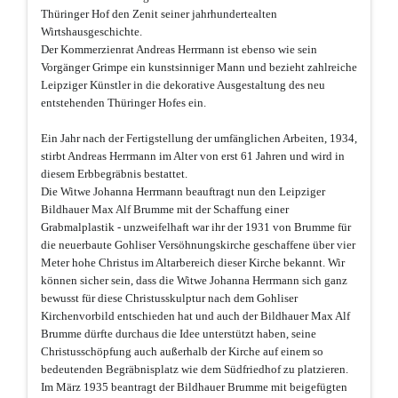
Thüringer Hof den Zenit seiner jahrhundertealten
Wirtshausgeschichte.
Der Kommerzienrat Andreas Herrmann ist ebenso wie sein
Vorgänger Grimpe ein kunstsinniger Mann und bezieht zahlreiche
Leipziger Künstler in die dekorative Ausgestaltung des neu
entstehenden Thüringer Hofes ein.
Ein Jahr nach der Fertigstellung der umfänglichen Arbeiten, 1934,
stirbt Andreas Herrmann im Alter von erst 61 Jahren und wird in
diesem Erbbegräbnis bestattet.
Die Witwe Johanna Herrmann beauftragt nun den Leipziger
Bildhauer Max Alf Brumme mit der Schaffung einer
Grabmalplastik - unzweifelhaft war ihr der 1931 von Brumme für
die neuerbaute Gohliser Versöhnungskirche geschaffene über vier
Meter hohe Christus im Altarbereich dieser Kirche bekannt. Wir
können sicher sein, dass die Witwe Johanna Herrmann sich ganz
bewusst für diese Christusskulptur nach dem Gohliser
Kirchenvorbild entschieden hat und auch der Bildhauer Max Alf
Brumme dürfte durchaus die Idee unterstützt haben, seine
Christusschöpfung auch außerhalb der Kirche auf einem so
bedeutenden Begräbnisplatz wie dem Südfriedhof zu platzieren.
Im März 1935 beantragt der Bildhauer Brumme mit beigefügten