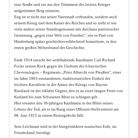
eine Straße und ein aus den Trümmern des letzten Krieges
aufgetürmter Berg erinnern.
Eng ist er nicht nur seiner Vaterstadt verbunden, sondern auch
seinem König und dem Kaiser des Reiches und so zieht er wie
viele andere seiner Standesgenossen mit durchaus patriotischer
Gesinnung „gegen eine Welt von Feinden“, wie es Paul von
Hindenburg später geschichtsverfälschend formulierte, in den
ersten großen Weltenbrand der Geschichte.
Ende 1914 tauscht der wohlhabende Kaufmann Carl Richard
Focke seinen Rock gegen die Uniform des 6.bayrischen
Cheveaulegers – Regiments „Prinz Albrecht von Preußen“, einer
im Jahre 1803 entstandenen, traditionsreichen Einheit der
leichten Kavallerie in der Armee des Königs von Bayern.
Russland ist der erklärte Gegner, den es an einer langen Front von
Kurland bis zum Schwarzen Meer zu schlagen gilt.
Hier erwartet den 36-jährigen Kaufmann in der Blüte seines
Lebens der Tod, als er im Rang eines Offiziers-Stellvertreter am
08. Juni 1915 in einem Reitergefecht fällt.
Sein Leichnam wird in der blutgetränkten russischen Erde, im
Feindesland, beerdigt.