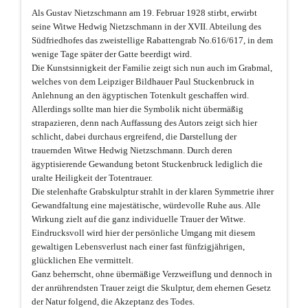
Als Gustav Nietzschmann am 19. Februar 1928 stirbt, erwirbt
seine Witwe Hedwig Nietzschmann in der XVII. Abteilung des
Südfriedhofes das zweistellige Rabattengrab No.616/617, in dem
wenige Tage später der Gatte beerdigt wird.
Die Kunstsinnigkeit der Familie zeigt sich nun auch im Grabmal,
welches von dem Leipziger Bildhauer Paul Stuckenbruck in
Anlehnung an den ägyptischen Totenkult geschaffen wird.
Allerdings sollte man hier die Symbolik nicht übermäßig
strapazieren, denn nach Auffassung des Autors zeigt sich hier
schlicht, dabei durchaus ergreifend, die Darstellung der
trauernden Witwe Hedwig Nietzschmann. Durch deren
ägyptisierende Gewandung betont Stuckenbruck lediglich die
uralte Heiligkeit der Totentrauer.
Die stelenhafte Grabskulptur strahlt in der klaren Symmetrie ihrer
Gewandfaltung eine majestätische, würdevolle Ruhe aus. Alle
Wirkung zielt auf die ganz individuelle Trauer der Witwe.
Eindrucksvoll wird hier der persönliche Umgang mit diesem
gewaltigen Lebensverlust nach einer fast fünfzigjährigen,
glücklichen Ehe vermittelt.
Ganz beherrscht, ohne übermäßige Verzweiflung und dennoch in
der anrührendsten Trauer zeigt die Skulptur, dem ehernen Gesetz
der Natur folgend, die Akzeptanz des Todes.