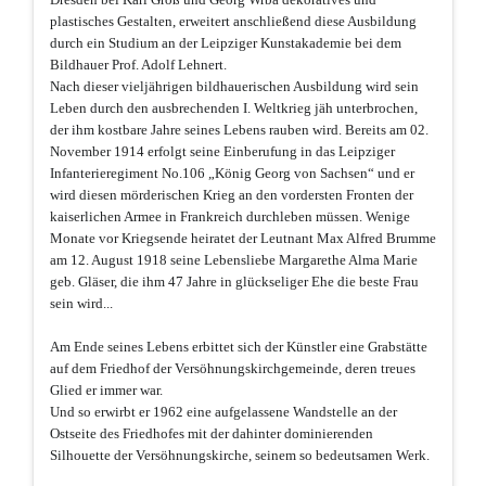
plastisches Gestalten, erweitert anschließend diese Ausbildung
durch ein Studium an der Leipziger Kunstakademie bei dem
Bildhauer Prof. Adolf Lehnert.
Nach dieser vieljährigen bildhauerischen Ausbildung wird sein
Leben durch den ausbrechenden I. Weltkrieg jäh unterbrochen,
der ihm kostbare Jahre seines Lebens rauben wird. Bereits am 02.
November 1914 erfolgt seine Einberufung in das Leipziger
Infanterieregiment No.106 „König Georg von Sachsen“ und er
wird diesen mörderischen Krieg an den vordersten Fronten der
kaiserlichen Armee in Frankreich durchleben müssen. Wenige
Monate vor Kriegsende heiratet der Leutnant Max Alfred Brumme
am 12. August 1918 seine Lebensliebe Margarethe Alma Marie
geb. Gläser, die ihm 47 Jahre in glückseliger Ehe die beste Frau
sein wird...
Am Ende seines Lebens erbittet sich der Künstler eine Grabstätte
auf dem Friedhof der Versöhnungskirchgemeinde, deren treues
Glied er immer war.
Und so erwirbt er 1962 eine aufgelassene Wandstelle an der
Ostseite des Friedhofes mit der dahinter dominierenden
Silhouette der Versöhnungskirche, seinem so bedeutsamen Werk.