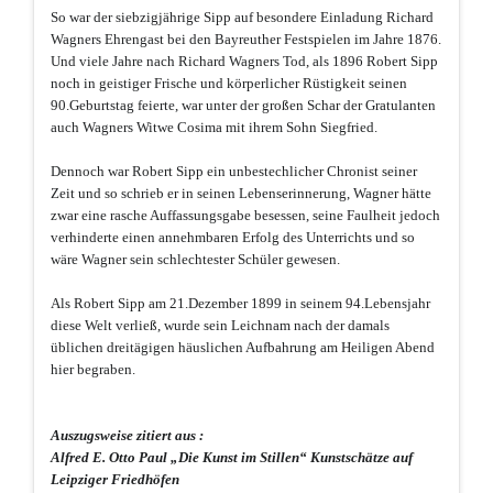
So war der siebzigjährige Sipp auf besondere Einladung Richard
Wagners Ehrengast bei den Bayreuther Festspielen im Jahre 1876.
Und viele Jahre nach Richard Wagners Tod, als 1896 Robert Sipp
noch in geistiger Frische und körperlicher Rüstigkeit seinen
90.Geburtstag feierte, war unter der großen Schar der Gratulanten
auch Wagners Witwe Cosima mit ihrem Sohn Siegfried.
Dennoch war Robert Sipp ein unbestechlicher Chronist seiner
Zeit und so schrieb er in seinen Lebenserinnerung, Wagner hätte
zwar eine rasche Auffassungsgabe besessen, seine Faulheit jedoch
verhinderte einen annehmbaren Erfolg des Unterrichts und so
wäre Wagner sein schlechtester Schüler gewesen.
Als Robert Sipp am 21.Dezember 1899 in seinem 94.Lebensjahr
diese Welt verließ, wurde sein Leichnam nach der damals
üblichen dreitägigen häuslichen Aufbahrung am Heiligen Abend
hier begraben.
Auszugsweise zitiert aus :
Alfred E. Otto Paul „Die Kunst im Stillen“ Kunstschätze auf
Leipziger Friedhöfen