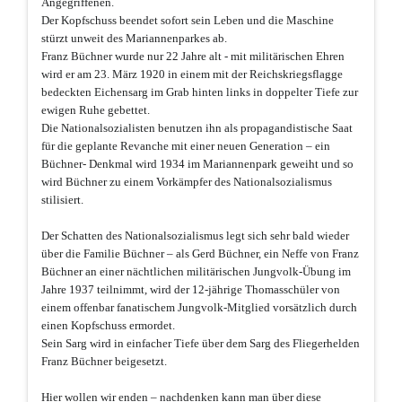
Angegriffenen.
Der Kopfschuss beendet sofort sein Leben und die Maschine
stürzt unweit des Mariannenparkes ab.
Franz Büchner wurde nur 22 Jahre alt - mit militärischen Ehren
wird er am 23. März 1920 in einem mit der Reichskriegsflagge
bedeckten Eichensarg im Grab hinten links in doppelter Tiefe zur
ewigen Ruhe gebettet.
Die Nationalsozialisten benutzen ihn als propagandistische Saat
für die geplante Revanche mit einer neuen Generation – ein
Büchner- Denkmal wird 1934 im Mariannenpark geweiht und so
wird Büchner zu einem Vorkämpfer des Nationalsozialismus
stilisiert.
Der Schatten des Nationalsozialismus legt sich sehr bald wieder
über die Familie Büchner – als Gerd Büchner, ein Neffe von Franz
Büchner an einer nächtlichen militärischen Jungvolk-Übung im
Jahre 1937 teilnimmt, wird der 12-jährige Thomasschüler von
einem offenbar fanatischem Jungvolk-Mitglied vorsätzlich durch
einen Kopfschuss ermordet.
Sein Sarg wird in einfacher Tiefe über dem Sarg des Fliegerhelden
Franz Büchner beigesetzt.
Hier wollen wir enden – nachdenken kann man über diese