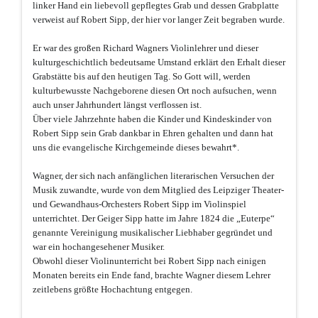
linker Hand ein liebevoll gepflegtes Grab und dessen Grabplatte
verweist auf Robert Sipp, der hier vor langer Zeit begraben wurde.
Er war des großen Richard Wagners Violinlehrer und dieser
kulturgeschichtlich bedeutsame Umstand erklärt den Erhalt dieser
Grabstätte bis auf den heutigen Tag. So Gott will, werden
kulturbewusste Nachgeborene diesen Ort noch aufsuchen, wenn
auch unser Jahrhundert längst verflossen ist.
Über viele Jahrzehnte haben die Kinder und Kindeskinder von
Robert Sipp sein Grab dankbar in Ehren gehalten und dann hat
uns die evangelische Kirchgemeinde dieses bewahrt*.
Wagner, der sich nach anfänglichen literarischen Versuchen der
Musik zuwandte, wurde von dem Mitglied des Leipziger Theater-
und Gewandhaus-Orchesters Robert Sipp im Violinspiel
unterrichtet. Der Geiger Sipp hatte im Jahre 1824 die „Euterpe“
genannte Vereinigung musikalischer Liebhaber gegründet und
war ein hochangesehener Musiker.
Obwohl dieser Violinunterricht bei Robert Sipp nach einigen
Monaten bereits ein Ende fand, brachte Wagner diesem Lehrer
zeitlebens größte Hochachtung entgegen.