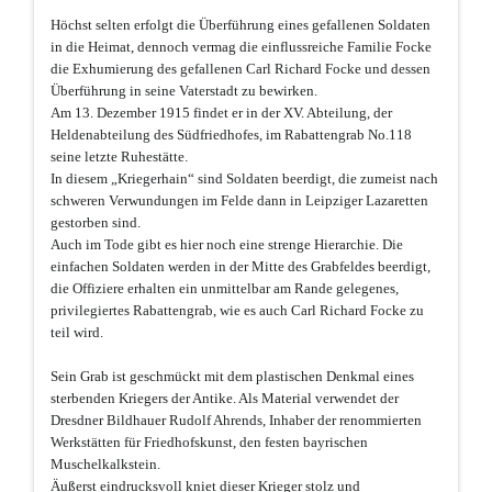
Höchst selten erfolgt die Überführung eines gefallenen Soldaten
in die Heimat, dennoch vermag die einflussreiche Familie Focke
die Exhumierung des gefallenen Carl Richard Focke und dessen
Überführung in seine Vaterstadt zu bewirken.
Am 13. Dezember 1915 findet er in der XV. Abteilung, der
Heldenabteilung des Südfriedhofes, im Rabattengrab No.118
seine letzte Ruhestätte.
In diesem „Kriegerhain“ sind Soldaten beerdigt, die zumeist nach
schweren Verwundungen im Felde dann in Leipziger Lazaretten
gestorben sind.
Auch im Tode gibt es hier noch eine strenge Hierarchie. Die
einfachen Soldaten werden in der Mitte des Grabfeldes beerdigt,
die Offiziere erhalten ein unmittelbar am Rande gelegenes,
privilegiertes Rabattengrab, wie es auch Carl Richard Focke zu
teil wird.
Sein Grab ist geschmückt mit dem plastischen Denkmal eines
sterbenden Kriegers der Antike. Als Material verwendet der
Dresdner Bildhauer Rudolf Ahrends, Inhaber der renommierten
Werkstätten für Friedhofskunst, den festen bayrischen
Muschelkalkstein.
Äußerst eindrucksvoll kniet dieser Krieger stolz und