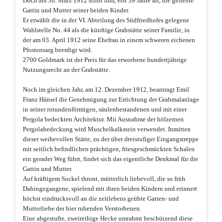
Doch am 30. März 1912 stirbt ihm, erst 39 Jahre alt, die geliebte
Gattin und Mutter seiner beiden Kinder.
Er erwählt die in der VI. Abteilung des Südfriedhofes gelegene
Wahlstelle No. 44 als die künftige Grabstätte seiner Familie, in
der am 03. April 1912 seine Ehefrau in einem schweren eichenen
Pfostensarg beerdigt wird.
2700 Goldmark ist der Preis für das erworbene hundertjährige
Nutzungsrecht an der Grabstätte.
Noch im gleichen Jahr, am 12. Dezember 1912, beantragt Emil
Franz Hänsel die Genehmigung zur Errichtung der Grabmalanlage
in seiner rotundenförmigen, säulenbestandenen und mit einer
Pergola bedeckten Architektur. Mit Ausnahme der hölzernen
Pergolabedeckung wird Muschelkalkstein verwendet. Inmitten
dieser weihevollen Stätte, zu der über dreistufiger Eingangstreppe
mit seitlich befindlichen prächtigen, friesgeschmückten Schalen
ein gerader Weg führt, findet sich das eigentliche Denkmal für die
Gattin und Mutter.
Auf kräftigem Sockel thront, mütterlich liebevoll, die so früh
Dahingegangene, spielend mit ihren beiden Kindern und erinnert
höchst eindrucksvoll an die zeitlebens geübte Gatten- und
Mutterliebe der hier ruhenden Verstorbenen.
Eine abgestufte, zweireihige Hecke umrahmt beschützend diese