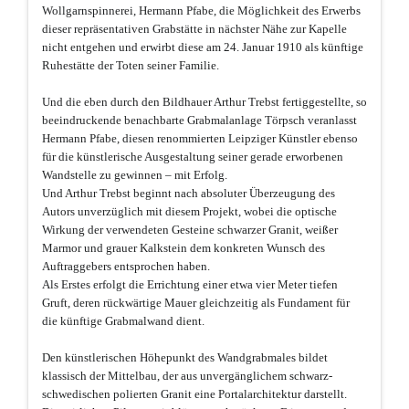
Wollgarnspinnerei, Hermann Pfabe, die Möglichkeit des Erwerbs
dieser repräsentativen Grabstätte in nächster Nähe zur Kapelle
nicht entgehen und erwirbt diese am 24. Januar 1910 als künftige
Ruhestätte der Toten seiner Familie.
Und die eben durch den Bildhauer Arthur Trebst fertiggestellte, so
beeindruckende benachbarte Grabmalanlage Törpsch veranlasst
Hermann Pfabe, diesen renommierten Leipziger Künstler ebenso
für die künstlerische Ausgestaltung seiner gerade erworbenen
Wandstelle zu gewinnen – mit Erfolg.
Und Arthur Trebst beginnt nach absoluter Überzeugung des
Autors unverzüglich mit diesem Projekt, wobei die optische
Wirkung der verwendeten Gesteine schwarzer Granit, weißer
Marmor und grauer Kalkstein dem konkreten Wunsch des
Auftraggebers entsprochen haben.
Als Erstes erfolgt die Errichtung einer etwa vier Meter tiefen
Gruft, deren rückwärtige Mauer gleichzeitig als Fundament für
die künftige Grabmalwand dient.
Den künstlerischen Höhepunkt des Wandgrabmales bildet
klassisch der Mittelbau, der aus unvergänglichem schwarz-
schwedischen polierten Granit eine Portalarchitektur darstellt.