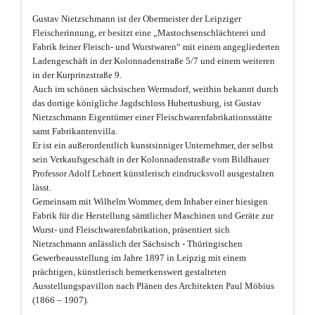
Gustav Nietzschmann ist der Obermeister der Leipziger
Fleischerinnung, er besitzt eine „Mastochsenschlächterei und
Fabrik feiner Fleisch- und Wurstwaren“ mit einem angegliederten
Ladengeschäft in der Kolonnadenstraße 5/7 und einem weiteren
in der Kurprinzstraße 9.
Auch im schönen sächsischen Wermsdorf, weithin bekannt durch
das dortige königliche Jagdschloss Hubertusburg, ist Gustav
Nietzschmann Eigentümer einer Fleischwarenfabrikationsstätte
samt Fabrikantenvilla.
Er ist ein außerordentlich kunstsinniger Unternehmer, der selbst
sein Verkaufsgeschäft in der Kolonnadenstraße vom Bildhauer
Professor Adolf Lehnert künstlerisch eindrucksvoll ausgestalten
lässt.
Gemeinsam mit Wilhelm Wommer, dem Inhaber einer hiesigen
Fabrik für die Herstellung sämtlicher Maschinen und Geräte zur
Wurst- und Fleischwarenfabrikation, präsentiert sich
Nietzschmann anlässlich der Sächsisch - Thüringischen
Gewerbeausstellung im Jahre 1897 in Leipzig mit einem
prächtigen, künstlerisch bemerkenswert gestalteten
Ausstellungspavillon nach Plänen des Architekten Paul Möbius
(1866 – 1907).