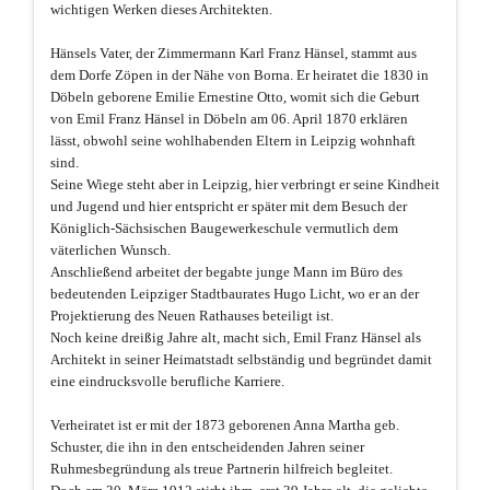
wichtigen Werken dieses Architekten.
Hänsels Vater, der Zimmermann Karl Franz Hänsel, stammt aus
dem Dorfe Zöpen in der Nähe von Borna. Er heiratet die 1830 in
Döbeln geborene Emilie Ernestine Otto, womit sich die Geburt
von Emil Franz Hänsel in Döbeln am 06. April 1870 erklären
lässt, obwohl seine wohlhabenden Eltern in Leipzig wohnhaft
sind.
Seine Wiege steht aber in Leipzig, hier verbringt er seine Kindheit
und Jugend und hier entspricht er später mit dem Besuch der
Königlich-Sächsischen Baugewerkeschule vermutlich dem
väterlichen Wunsch.
Anschließend arbeitet der begabte junge Mann im Büro des
bedeutenden Leipziger Stadtbaurates Hugo Licht, wo er an der
Projektierung des Neuen Rathauses beteiligt ist.
Noch keine dreißig Jahre alt, macht sich, Emil Franz Hänsel als
Architekt in seiner Heimatstadt selbständig und begründet damit
eine eindrucksvolle berufliche Karriere.
Verheiratet ist er mit der 1873 geborenen Anna Martha geb.
Schuster, die ihn in den entscheidenden Jahren seiner
Ruhmesbegründung als treue Partnerin hilfreich begleitet.