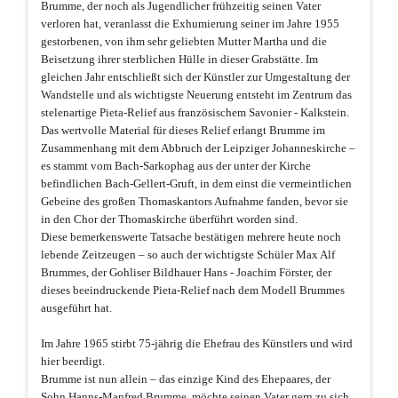
Brumme, der noch als Jugendlicher frühzeitig seinen Vater
verloren hat, veranlasst die Exhumierung seiner im Jahre 1955
gestorbenen, von ihm sehr geliebten Mutter Martha und die
Beisetzung ihrer sterblichen Hülle in dieser Grabstätte. Im
gleichen Jahr entschließt sich der Künstler zur Umgestaltung der
Wandstelle und als wichtigste Neuerung entsteht im Zentrum das
stelenartige Pieta-Relief aus französischem Savonier - Kalkstein.
Das wertvolle Material für dieses Relief erlangt Brumme im
Zusammenhang mit dem Abbruch der Leipziger Johanneskirche –
es stammt vom Bach-Sarkophag aus der unter der Kirche
befindlichen Bach-Gellert-Gruft, in dem einst die vermeintlichen
Gebeine des großen Thomaskantors Aufnahme fanden, bevor sie
in den Chor der Thomaskirche überführt worden sind.
Diese bemerkenswerte Tatsache bestätigen mehrere heute noch
lebende Zeitzeugen – so auch der wichtigste Schüler Max Alf
Brummes, der Gohliser Bildhauer Hans - Joachim Förster, der
dieses beeindruckende Pieta-Relief nach dem Modell Brummes
ausgeführt hat.
Im Jahre 1965 stirbt 75-jährig die Ehefrau des Künstlers und wird
hier beerdigt.
Brumme ist nun allein – das einzige Kind des Ehepaares, der
Sohn Hanns-Manfred Brumme, möchte seinen Vater gern zu sich