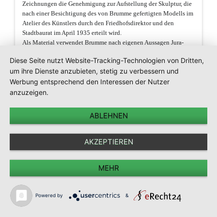
Zeichnungen die Genehmigung zur Aufstellung der Skulptur, die
nach einer Besichtigung des von Brumme gefertigten Modells im
Atelier des Künstlers durch den Friedhofsdirektor und den
Stadtbaurat im April 1935 erteilt wird.
Als Material verwendet Brumme nach eigenen Aussagen Jura-
Marmor, das Gewicht der Skulptur gibt er mit etwa 70 Zentner an
Diese Seite nutzt Website-Tracking-Technologien von Dritten,
und die Herstellungskosten veranschlagt er auf 4000 Reichsmark.
um ihre Dienste anzubieten, stetig zu verbessern und
Im November 1935 ist die vollendete Christusfigur auf dieser
Grabstätte aufgestellt.
Werbung entsprechend den Interessen der Nutzer
anzuzeigen.
Die Botschaft ist unübersehbar die Verkündung der einstigen
Auferstehung, das Antlitz richtet sich zum Himmel und die Füße
ABLEHNEN
verweisen auf ein Schweben.
Die hochaufgerichteten Arme heben sich zum Himmel als dem
Reich Gottes und wir können hier gleichsam auch eine Segnung
AKZEPTIEREN
der Toten als auch der Lebenden vermuten.
Sein leidvoll gezeichnetes Gesicht steht im deutlichen Kontrast
MEHR
zu dem faltenreichen Gewand, das diesem Christus auch eine
königliche Würde verleiht.
Dieser Christus hat eine ungemein breite Botschaft – er ist auch
Powered by
&
der Tröstende, der Versöhnende, der Vergebende und der
verheißende Erlöser.
Seit einem Menschenalter verkündet er nun hier an dieser Stelle,